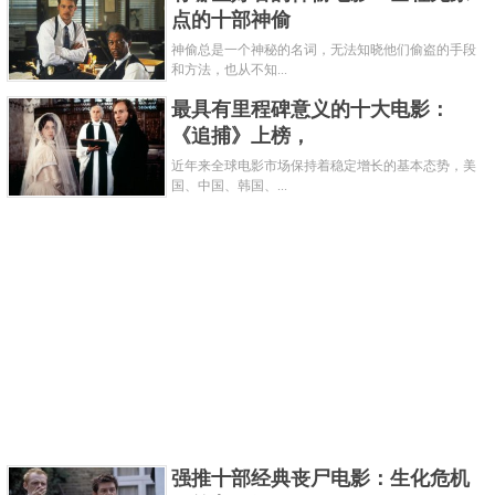
点的十部神偷
画面很美很梦幻，剧情很充实，配音、配乐、节奏、
神偷总是一个神秘的名词，无法知晓他们偷盗的手段
制作方面也很完美，具有很强的教育意义，可以说是
和方法，也从不知...
老少皆宜。回头看这种节奏走向还颇有点木偶奇遇记
最具有里程碑意义的十大电影：
的跌宕起伏感，这部片确实不错。但第二部好跳戏乱
《追捕》上榜，
乱的，也加上多莉的形象不好看。
近年来全球电影市场保持着稳定增长的基本态势，美
国、中国、韩国、...
关键字：
电影
共2页:
上一页
1
2
下一页
强推十部经典丧尸电影：生化危机