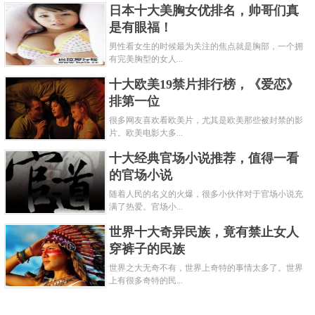
日本十大美胸女优排名，帅哥们真
是有眼福！
男性看女生的时候最为关注的焦点就是胸部，一个拥
有完美胸型的女人...
十大欧美19禁片排行榜，《爱恋》
排第一位
很多网友喜欢看欧美片，尤其是欧美那些被封禁的影
片。欧美电影大多...
十大经典官场小说推荐，值得一看
的官场小说
随着人民的名义的火爆，很多小伙伴对于官场小说充
满了热爱。官场小...
世界十大奇异民族，竟有禁止女人
穿裤子的民族
世界之大无奇不有，世界上奇特的事情太多了。世界
上有很多奇特的民...