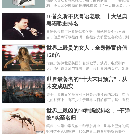
很多人喜欢看悬疑推理小说，曲折的情节、严密的结
构、令人紧张烧脑的推理过程,吸引了一大批读者。小
编盘点了十大推理悬疑烧脑小说排行榜，每本都是非
10首久听不厌粤语老歌，十大经典
常烧脑的经典。 1.《死亡通......
粤语歌曲排名
粤语歌是用广州粤语唱歌的歌，虽然只是个地方语
言，但是粤语歌很好听，也很多大明星也喜欢唱，到
现在为止出现了很多经典的粤语歌。可以说随便在粤
世界上最贵的女人，全身器官价值
语歌排行榜中选几首歌都是好......
128亿
詹妮弗洛佩兹是美国知名的歌手、演员、电视制作
人、流行设计师与舞者，是一位世界级的女神。她最
不可思议的是：从头到脚她总共为全身8个零件投保，
世界最著名的“十大末日预言”，从
堪称是世界上最贵的女人，如......
未变成现实
关于世界末日的预言可不只是玛雅预言的2012，在历
史的长河中，有不少关于世界末日的预言，其中有很
多关于世界末日的预言现在看来十分之可笑。绝大多
世界上最凶的10种蚂蚁排名，“子弹
数预言世界末日的人都从宗教......
蚁”实至名归
蚂蚁，生活中常见的一种节肢昆虫，世界上已知的蚂
蚁种类有9000多种，那么世界上最凶的蚂蚁有哪些