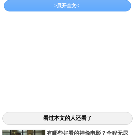
2022年第一次观看这个动画片，以现在的标准来看，
>展开全文<
这个动画片的画质略微有点粗糙了，有点像游戏。但
你考虑到这是接近20年以前的电影动画，就会觉得还
是很棒的，故事的剧情对成人而言比较简单，但可能
对小孩而言还是挺好的一部片子。
3、《海底总动员》
看过本文的人还看了
有哪些好看的神偷电影？全程无尿