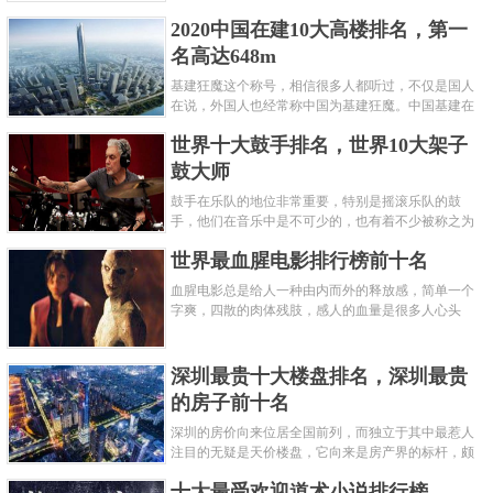
呢？下面就来认识认识一下世界上最凶的10种蚂蚁排
2020中国在建10大高楼排名，第一
名吧，其中子弹蚁真的是实至名......
名高达648m
基建狂魔这个称号，相信很多人都听过，不仅是国人
在说，外国人也经常称中国为基建狂魔。中国基建在
世界范围内都非常知名，中国在工程建筑方面不仅速
世界十大鼓手排名，世界10大架子
度快而且质量高，我国的超......
鼓大师
鼓手在乐队的地位非常重要，特别是摇滚乐队的鼓
手，他们在音乐中是不可少的，也有着不少被称之为
鼓王，他们在不同的领域都做出了很大的贡献。现在
世界最血腥电影排行榜前十名
巴拉排行榜网小编为你们带来......
血腥电影总是给人一种由内而外的释放感，简单一个
字爽，四散的肉体残肢，感人的血量是很多人心头
爱，你也喜欢看血腥电影么？看得最爽的血腥电影又
是哪部呢？小编为大家盘点了......
深圳最贵十大楼盘排名，深圳最贵
的房子前十名
深圳的房价向来位居全国前列，而独立于其中最惹人
注目的无疑是天价楼盘，它向来是房产界的标杆，颇
有众星捧月、高处不胜寒的姿态。那么深圳最贵的十
十大最受欢迎道术小说排行榜
大楼盘是哪些？深圳土豪才......