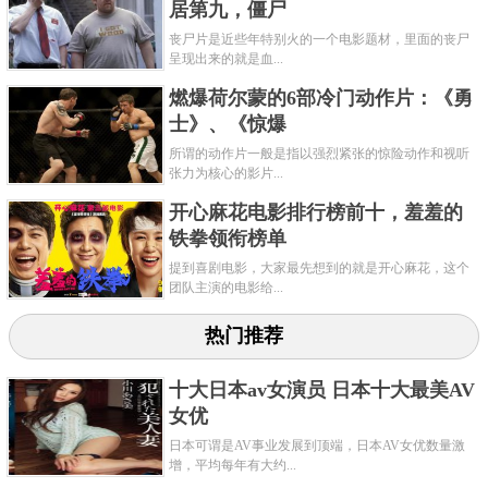
居第九，僵尸
丧尸片是近些年特别火的一个电影题材，里面的丧尸
呈现出来的就是血...
燃爆荷尔蒙的6部冷门动作片：《勇
士》、《惊爆
所谓的动作片一般是指以强烈紧张的惊险动作和视听
张力为核心的影片...
开心麻花电影排行榜前十，羞羞的
铁拳领衔榜单
提到喜剧电影，大家最先想到的就是开心麻花，这个
团队主演的电影给...
热门推荐
十大日本av女演员 日本十大最美AV
女优
日本可谓是AV事业发展到顶端，日本AV女优数量激
增，平均每年有大约...