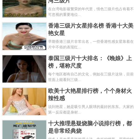
湾三级片
在台湾电影最繁荣的年代里，情色三级片也占有着不
可忽视的重要地位...
香港三级片女星排名榜 香港十大美
艳女星
早期香港三级片非常出名，一些香港性感女星靠着在
片中不俗的表现红...
泰国三级片十大排名：《晚娘》上
榜，堪称尺度
每个地区都有自己的文化，例如在三级片这块，目前
世面上能看到三级...
欧美十大艳星排行榜，个个身材火
辣性感
说到艳星，她是吸引男人眼球的最好的东东。大家的
第一反应都是身材...
十大推理悬疑烧脑小说排行榜，都
是非常经典烧