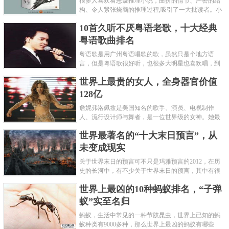
很多人喜欢看悬疑推理小说，曲折的情节、严密的结
构、令人紧张烧脑的推理过程,吸引了一大批读者。小
编盘点了十大推理悬疑烧脑小说排行榜，每本都是非
10首久听不厌粤语老歌，十大经典
常烧脑的经典。 1.《死亡通......
粤语歌曲排名
粤语歌是用广州粤语唱歌的歌，虽然只是个地方语
言，但是粤语歌很好听，也很多大明星也喜欢唱，到
现在为止出现了很多经典的粤语歌。可以说随便在粤
世界上最贵的女人，全身器官价值
语歌排行榜中选几首歌都是好......
128亿
詹妮弗洛佩兹是美国知名的歌手、演员、电视制作
人、流行设计师与舞者，是一位世界级的女神。她最
不可思议的是：从头到脚她总共为全身8个零件投保，
世界最著名的“十大末日预言”，从
堪称是世界上最贵的女人，如......
未变成现实
关于世界末日的预言可不只是玛雅预言的2012，在历
史的长河中，有不少关于世界末日的预言，其中有很
多关于世界末日的预言现在看来十分之可笑。绝大多
世界上最凶的10种蚂蚁排名，“子弹
数预言世界末日的人都从宗教......
蚁”实至名归
蚂蚁，生活中常见的一种节肢昆虫，世界上已知的蚂
蚁种类有9000多种，那么世界上最凶的蚂蚁有哪些