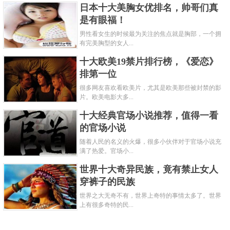
日本十大美胸女优排名，帅哥们真
是有眼福！
男性看女生的时候最为关注的焦点就是胸部，一个拥
有完美胸型的女人...
十大欧美19禁片排行榜，《爱恋》
排第一位
很多网友喜欢看欧美片，尤其是欧美那些被封禁的影
片。欧美电影大多...
十大经典官场小说推荐，值得一看
的官场小说
随着人民的名义的火爆，很多小伙伴对于官场小说充
满了热爱。官场小...
世界十大奇异民族，竟有禁止女人
穿裤子的民族
世界之大无奇不有，世界上奇特的事情太多了。世界
上有很多奇特的民...