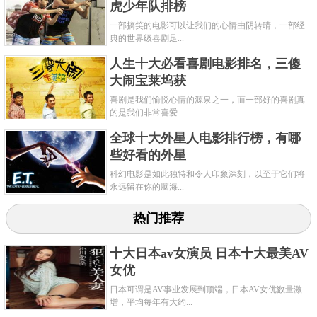
虎少年队排榜
一部搞笑的电影可以让我们的心情由阴转晴，一部经
典的世界级喜剧足...
人生十大必看喜剧电影排名，三傻
大闹宝莱坞获
喜剧是我们愉悦心情的源泉之一，而一部好的喜剧真
的是我们非常喜爱...
全球十大外星人电影排行榜，有哪
些好看的外星
科幻电影是如此独特和令人印象深刻，以至于它们将
永远留在你的脑海...
热门推荐
十大日本av女演员 日本十大最美AV
女优
日本可谓是AV事业发展到顶端，日本AV女优数量激
增，平均每年有大约...