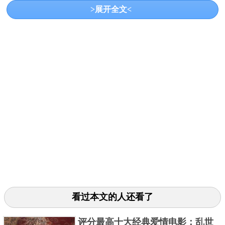
最终实现了人生，找到了真爱。这部电影使沈腾出
>展开全文<
名，剧中许多经典台词为大家所熟知，值得一看。
3、《西虹市首富》
看过本文的人还看了
这部电影讲述了一个落魄的门将王多鱼，在被球队开
评分最高十大经典爱情电影：乱世