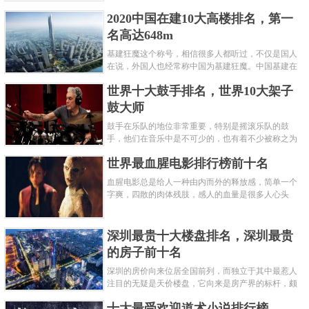
呢？下面就来认识认识一下世界上最凶的10种蚂蚁排
2020中国在建10大高楼排名，第一
名吧，其中子弹蚁真的是实至名......
名高达648m
基建狂魔这个称号，相信很多人都听过，不仅是国人
在说，外国人也经常称中国为基建狂魔。中国基建在
世界范围内都非常知名，中国在工程建筑方面不仅速
世界十大鼓手排名，世界10大架子
度快而且质量高，我国的超......
鼓大师
鼓手在乐队的地位非常重要，特别是摇滚乐队的鼓
手，他们在音乐中是不可少的，也有着不少被称之为
鼓王，他们在不同的领域都做出了很大的贡献。现在
世界最血腥电影排行榜前十名
巴拉排行榜网小编为你们带来......
血腥电影总是给人一种由内而外的释放感，简单一个
字爽，四散的肉体残肢，感人的血量是很多人心头
爱，你也喜欢看血腥电影么？看得最爽的血腥电影又
是哪部呢？小编为大家盘点了......
深圳最贵十大楼盘排名，深圳最贵
的房子前十名
深圳的房价向来位居全国前列，而独立于其中最惹人
注目的无疑是天价楼盘，它向来是房产界的标杆，颇
有众星捧月、高处不胜寒的姿态。那么深圳最贵的十
十大最受欢迎道术小说排行榜
大楼盘是哪些？深圳土豪才......