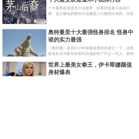
十大最受欢迎道术小说推荐，好看的道家小说排行
榜。玄幻修仙的那些小说都是人们臆想出来的，但是
道术小说就不一样了，道术自古就有流传，其中要考
究的东西太多了，写的不好就......
奥特曼里十大最强怪兽排名 怪兽中
谁的实力最强
《奥特曼》是我们小时候最喜爱的动漫之一了，这部
延续长达50多年的系列动漫影响了不止一代人。奥特
曼系列的怪物众多，但怪兽中谁最强呢？那么让我们
世界上最美女拳王，伊卡翠娜颜值
来一起来细数一下在整个奥......
身材爆表
一说起拳击，相信不少人就会兴奋不已了，而泰拳更
是个充满激情的运动项目，赛场上激烈无比。近些年
来，拳击成为了最受欢迎的运动项目之一，国内国外
2021胡润全球富豪榜，钟睒睒成为
都诞生了许多优秀的拳王。......
亚洲首富
近日，胡润研究院发布了《2021胡润全球富豪榜》。
这也是胡润研究院连续第十年发布 全球富豪榜，上榜
企业家财富计算截止日期为 2021 年 1 月 15 日。根据
泰国拳王排名前十，泰国最厉害的
榜单显示，全球新增 412 位身......
拳王排名