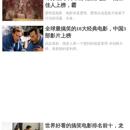
除后意外继承了高达300亿元的遗产，前提是他通过了
佳人上榜，霸
重重考验：他在一个月内花掉了10亿元，围绕这笔巨
爱情是电影，电影亦是爱情。爱情永远是影片热衷于
讨论的话题，在各...
款卷入了梦想和爱情，最终获得了财富，赢得了美人
全球最搞笑的10大经典电影，中国3
归。在影片中，沈腾夸张搞笑的表演、欢快轻松的背
部影片上榜
景音乐和荒诞的电影情节给我们带来了很多快乐。
说起喜剧，很多人第一个想到的就是查理·卓别林大
关键字：
电影
师。喜剧指的是利用...
共3页:
上一页
1
2
3
下一页
世界好看的搞笑电影排名前十，龙