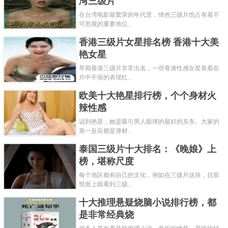
湾三级片
在台湾电影最繁荣的年代里，情色三级片也占有着不
可忽视的重要地位...
香港三级片女星排名榜 香港十大美
艳女星
早期香港三级片非常出名，一些香港性感女星靠着在
片中不俗的表现红...
欧美十大艳星排行榜，个个身材火
辣性感
说到艳星，她是吸引男人眼球的最好的东东。大家的
第一反应都是身材...
泰国三级片十大排名：《晚娘》上
榜，堪称尺度
每个地区都有自己的文化，例如在三级片这块，目前
世面上能看到三级...
十大推理悬疑烧脑小说排行榜，都
是非常经典烧