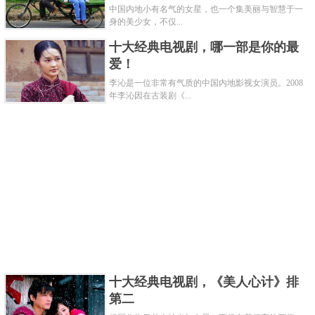
中国内地小有名气的女星，也一个集美丽与智慧于一
身的美少女，不仅...
《毒枭》这部美剧也可以说是一部传记片，讲述了大
十大经典电视剧，哪一部是你的最
毒枭巴勃罗·埃斯科巴从走私贩出身，一步步成为超级
爱！
大毒枭的传奇故事。《毒枭》这部电视剧第第一季到
李沁是一位非常有气质的中国内地影视女演员。2008
第三季到外传《墨西哥》评价都非常的高，现在外传
年李沁因在古装剧《...
《毒枭：墨西哥》第二季马上要播出了，喜欢的千万
不要错过。
4、《哥谭》第五季
十大经典电视剧，《美人心计》排
第二