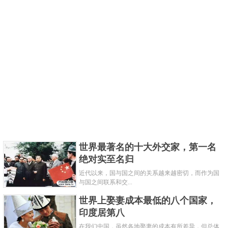
《犯罪心理》可以说是除了《老友记》以外超长的一
世界最著名的十大外交家，第一名
部美剧了，整整播出了十四季，在2019年第十四季将
绝对实至名归
完结。《犯罪心理》自2005年开始播放，至今已经有
近代以来，国与国之间的关系越来越密切，而作为国
与国之间联系和交...
十四个年头了，第14季将于2018年10月3日播出新季开
世界上娶妻成本最低的八个国家，
播集，同时也是《犯罪心理》第300集。
印度居第八
在我们中国，虽然各地娶妻的成本有所差异，但总体