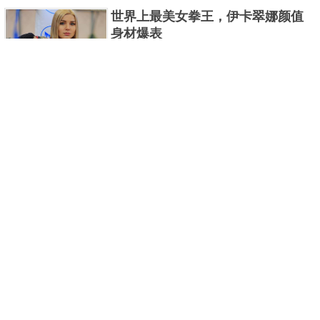
点。在解决国家大事的同时，她还面临很多个人烦恼
曼系列的怪物众多，但怪兽中谁最强呢？那么让我们
世界上最美女拳王，伊卡翠娜颜值
来一起来细数一下在整个奥......
——既来自白宫，也来自家中。
身材爆表
一说起拳击，相信不少人就会兴奋不已了，而泰拳更
是个充满激情的运动项目，赛场上激烈无比。近些年
8、《少年谢尔顿》第二季
来，拳击成为了最受欢迎的运动项目之一，国内国外
2021胡润全球富豪榜，钟睒睒成为
都诞生了许多优秀的拳王。......
亚洲首富
近日，胡润研究院发布了《2021胡润全球富豪榜》。
这也是胡润研究院连续第十年发布 全球富豪榜，上榜
企业家财富计算截止日期为 2021 年 1 月 15 日。根据
泰国拳王排名前十，泰国最厉害的
榜单显示，全球新增 412 位身......
拳王排名
泰拳王顾名思义就是泰拳冠军级、王者级人物。泰拳
作为泰国的格斗技艺，目前已成为世界最受推崇的格
斗技之一。随着一些泰拳选手在国际赛事上出名，越
中国十大连环恐怖杀人案，真的是
来越多的人知道泰拳的强悍......
令人发指！
我们一直生活在许多负面信息都会被屏蔽掉的社会，
说起谢尔顿，相信大家都会想到谢耳朵或者《生活大
你们知道中国恐怖杀人案都有哪些吗？接下来就为各
位读者盘点一下中国那些也许你知道，也许你不知道
爆炸》，没错，《少年谢尔顿》是《生活大爆炸》的
世界十大被禁用子弹，第一名最凶
的恐怖连环杀人案。 中国十......