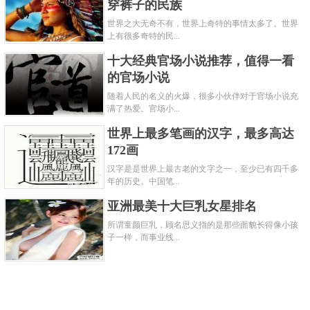
穿裤子的民族
世界之大无奇不有，世界上奇特的事情太多了。世界
上有很多奇特的民...
十大经典官场小说推荐，值得一看
的官场小说
随着人民的名义的火爆，很多小伙伴对于官场小说充
满了热爱。官场小...
世界上最多笔画的汉字，最多高达
172画
《维多利亚》其实是一部英剧，虽然在国内可能不是
汉字是是世界上最古老的文字之一，至少已有四千多
年的历史。中国笔...
很火，但其实英国观众却十分热爱这部电视剧。Jenna
亚洲最美十大巨乳女星排名
Coleman将出演ITV电视台的历史剧《维多利亚
所谓童颜巨乳，顾名思义指的是那些面貌长得像小孩
Victoria》，并扮演从18岁到嫁给Albert王子时期的维多
子一样，而事业线...
利亚，该剧情讲述了维多利亚女王的一生的故事。
6、《犯罪心理》第十四季