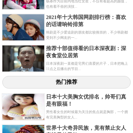
杨幂作为目前内地当红女星，不仅有着超高的颜值，
也有着不俗的演技...
2021年十大韩国网剧排行榜：喜欢
的话请响铃排第
韩剧是不少爱追剧的朋友都比较推崇的，不少韩剧都
《哥谭》是一部由漫画改编的美剧，讲述了警探与犯
受到不少网友的一...
罪分子抗争的故事，是动作片爱好者的最佳选择之
推荐十部值得看的日本深夜剧：深
一。《哥谭》将在2019年迎来第五季，这部以DC宇宙
夜食堂位居第
衍生出来的剧情片终于要迎来了大结局，都说哥谭民
日本深夜剧一直都是宅男们喜爱的片子，日本把晚上
11点之后播出的节目...
风淳朴，果不其然，第五季一出来塔比就领了便当，
各大知名反派也悉数登场，占地为王，喜欢DC的朋友
热门推荐
千万不要错过了。
日本十大美胸女优排名，帅哥们真
是有眼福！
5、《维多利亚》第三季
男性看女生的时候最为关注的焦点就是胸部，一个拥
有完美胸型的女人...
世界十大奇异民族，竟有禁止女人