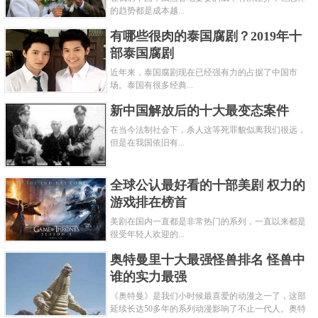
的趋势都是成本越...
7、《国务卿女士》第五季
有哪些很肉的泰国腐剧？2019年十
部泰国腐剧
近年来，泰国腐剧现在已经强有力的占据了中国市
场。泰国有很多经典...
新中国解放后的十大最变态案件
在当今法制社会下，杀人这等死罪貌似离我们很远，
但是在我国依旧有...
全球公认最好看的十部美剧 权力的
游戏排在榜首
《国务卿女士》这部美剧讲述了一位女性的从政生
美剧在国内一直都是非常热门的系列，一直以来都是
涯，从第一季到第四季，受到的好评都很多，2019年
很受年轻人欢迎的...
将迎来第五季。精明干练、意志坚定、智慧超群的
奥特曼里十大最强怪兽排名 怪兽中
谁的实力最强
Elizabeth McCord被任命为美国国务卿，她将在国际外
《奥特曼》是我们小时候最喜爱的动漫之一了，这部
交事务、办公室政治和各种徊避程序之间寻找平衡
延续长达50多年的系列动漫影响了不止一代人。奥特