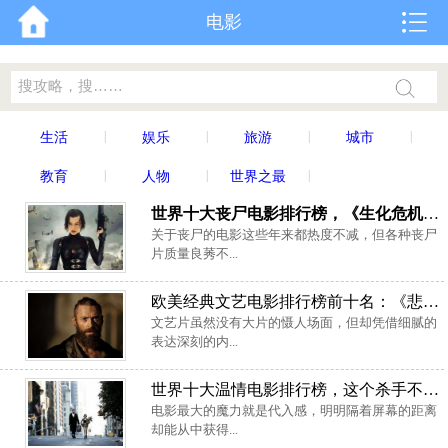
电影
|
|
|
|
生活
娱乐
旅游
城市
|
|
|
教育
人物
世界之最
世界十大丧尸电影排行榜，《生化危机》夺魁首
关于丧尸的电影这些年来都热度不减，但各种丧尸
片质量良莠不...
欧美经典文艺电影排行榜前十名：《悲惨世界》位列榜首
文艺片虽然没有大片的慑人场面，但却凭借细腻的
表达深刻的内...
世界十大温情电影排行榜，这个杀手不太冷排榜首
电影最大的魔力就是代入感，明明隔着屏幕的距离
却能从中获得...