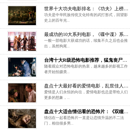
世界十大功夫电影排名：《功夫》上榜，《一代宗师》居首
功夫是中华民族传统文化特有的武打形式，回望影
史上的百年光...
最成功的10大系列电影，《碟中谍》系列排第一名
一般一部电影大获成功的话，续集不久之后也会推
出，虽然狗尾...
台湾十大R级恐怖电影推荐，猛鬼丧尸生猛刺激尺度太大
随着观众对恐怖电影的热衷，越来越多的影视工作
者开始拍摄类...
盘点十大最好看的爱情电影，乱世佳人摘得冠军
爱情是人们永恒的向往，爱情电影也总是带给人们
更多的想象，...
盘点十大适合情侣看的恐怖片：《双瞳》上榜，你看过几部？
情侣在一起看恐怖片一直是让恋情升温的不二法
门，相信很多男...