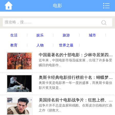
电影
|
|
|
|
生活
娱乐
旅游
城市
|
|
|
教育
人物
世界之最
中国最著名的十部电影：少林寺居第四，霸王别姬得冠军
近年来，中国电影市场迅猛发展，出现了许多备受
瞩目的电影作...
奥斯卡经典电影排行榜前十名：蝴蝶梦排第七，茶花女居榜首
奥斯卡奖是电影界一年一度的盛事，而奥斯卡最佳
影片奖无疑是...
美国排名前十电影战争片：狂怒上榜、敦刻尔克居榜首
战争片并不总是血腥和残酷。在斯皮尔伯格的扛鼎
之作《拯救大...