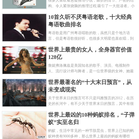
很多人喜欢看悬疑推理小说，曲折的情节、严密的结
构、令人紧张烧脑的推理过程,吸引了一大批读者。小
编盘点了十大推理悬疑烧脑小说排行榜，每本都是非
10首久听不厌粤语老歌，十大经典
常烧脑的经典。 1.《死亡通......
粤语歌曲排名
粤语歌是用广州粤语唱歌的歌，虽然只是个地方语
言，但是粤语歌很好听，也很多大明星也喜欢唱，到
现在为止出现了很多经典的粤语歌。可以说随便在粤
世界上最贵的女人，全身器官价值
语歌排行榜中选几首歌都是好......
128亿
詹妮弗洛佩兹是美国知名的歌手、演员、电视制作
人、流行设计师与舞者，是一位世界级的女神。她最
不可思议的是：从头到脚她总共为全身8个零件投保，
世界最著名的“十大末日预言”，从
堪称是世界上最贵的女人，如......
未变成现实
关于世界末日的预言可不只是玛雅预言的2012，在历
史的长河中，有不少关于世界末日的预言，其中有很
多关于世界末日的预言现在看来十分之可笑。绝大多
世界上最凶的10种蚂蚁排名，“子弹
数预言世界末日的人都从宗教......
蚁”实至名归
蚂蚁，生活中常见的一种节肢昆虫，世界上已知的蚂
蚁种类有9000多种，那么世界上最凶的蚂蚁有哪些