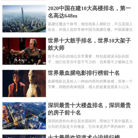
呢？下面就来认识认识一下世界上最凶的10种蚂蚁排
2020中国在建10大高楼排名，第一
名吧，其中子弹蚁真的是实至名......
名高达648m
基建狂魔这个称号，相信很多人都听过，不仅是国人
在说，外国人也经常称中国为基建狂魔。中国基建在
世界范围内都非常知名，中国在工程建筑方面不仅速
世界十大鼓手排名，世界10大架子
度快而且质量高，我国的超......
鼓大师
鼓手在乐队的地位非常重要，特别是摇滚乐队的鼓
手，他们在音乐中是不可少的，也有着不少被称之为
鼓王，他们在不同的领域都做出了很大的贡献。现在
世界最血腥电影排行榜前十名
巴拉排行榜网小编为你们带来......
血腥电影总是给人一种由内而外的释放感，简单一个
字爽，四散的肉体残肢，感人的血量是很多人心头
爱，你也喜欢看血腥电影么？看得最爽的血腥电影又
是哪部呢？小编为大家盘点了......
深圳最贵十大楼盘排名，深圳最贵
的房子前十名
深圳的房价向来位居全国前列，而独立于其中最惹人
注目的无疑是天价楼盘，它向来是房产界的标杆，颇
有众星捧月、高处不胜寒的姿态。那么深圳最贵的十
十大最受欢迎道术小说排行榜
大楼盘是哪些？深圳土豪才......