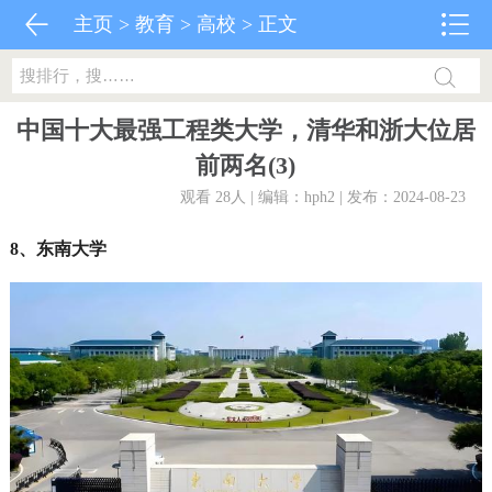
主页
>
教育
>
高校
> 正文
中国十大最强工程类大学，清华和浙大位居
前两名(3)
观看 28
人 | 编辑：hph2 | 发布：2024-08-23
8、东南大学