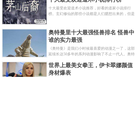
十大最受欢迎道术小说推荐，好看的道家小说排行
榜。玄幻修仙的那些小说都是人们臆想出来的，但是
道术小说就不一样了，道术自古就有流传，其中要考
究的东西太多了，写的不好就......
奥特曼里十大最强怪兽排名 怪兽中
谁的实力最强
《奥特曼》是我们小时候最喜爱的动漫之一了，这部
延续长达50多年的系列动漫影响了不止一代人。奥特
曼系列的怪物众多，但怪兽中谁最强呢？那么让我们
世界上最美女拳王，伊卡翠娜颜值
来一起来细数一下在整个奥......
身材爆表
一说起拳击，相信不少人就会兴奋不已了，而泰拳更
是个充满激情的运动项目，赛场上激烈无比。近些年
来，拳击成为了最受欢迎的运动项目之一，国内国外
2021胡润全球富豪榜，钟睒睒成为
都诞生了许多优秀的拳王。......
亚洲首富
近日，胡润研究院发布了《2021胡润全球富豪榜》。
这也是胡润研究院连续第十年发布 全球富豪榜，上榜
企业家财富计算截止日期为 2021 年 1 月 15 日。根据
泰国拳王排名前十，泰国最厉害的
榜单显示，全球新增 412 位身......
拳王排名