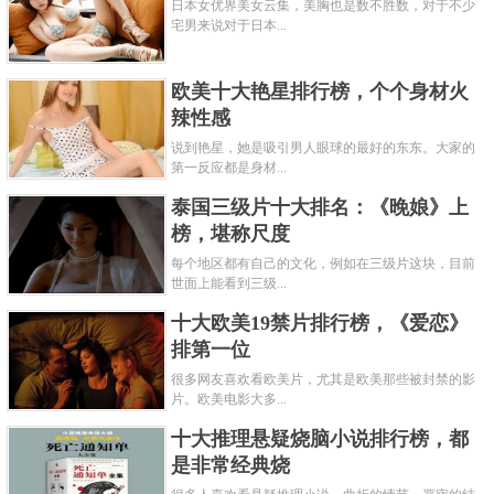
日本女优界美女云集，美胸也是数不胜数，对于不少
宅男来说对于日本...
欧美十大艳星排行榜，个个身材火
辣性感
说到艳星，她是吸引男人眼球的最好的东东。大家的
第一反应都是身材...
泰国三级片十大排名：《晚娘》上
榜，堪称尺度
每个地区都有自己的文化，例如在三级片这块，目前
世面上能看到三级...
十大欧美19禁片排行榜，《爱恋》
排第一位
很多网友喜欢看欧美片，尤其是欧美那些被封禁的影
片。欧美电影大多...
十大推理悬疑烧脑小说排行榜，都
是非常经典烧