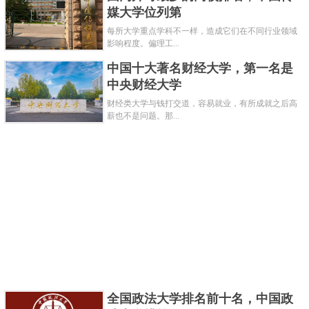
媒大学位列第
家“2011计划”和“亚洲大学学生交流集体行动计划”，同
每所大学重点学科不一样，造成它们在不同行业领域
时也是向联合国提供高端翻译人才的全球19所大学之
影响程度。偏理工...
一、国际大学翻译学院联合会成员。
中国十大著名财经大学，第一名是
关键字：
大学
中央财经大学
财经类大学与钱打交道，容易就业，有所成就之后高
薪也不是问题。那...
共3页:
上一页
1
2
3
下一页
全国政法大学排名前十名，中国政