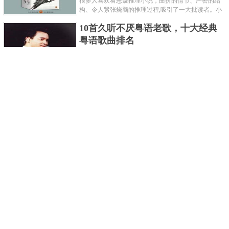
很多人喜欢看悬疑推理小说，曲折的情节、严密的结
构、令人紧张烧脑的推理过程,吸引了一大批读者。小
编盘点了十大推理悬疑烧脑小说排行榜，每本都是非
10首久听不厌粤语老歌，十大经典
常烧脑的经典。 1.《死亡通......
粤语歌曲排名
粤语歌是用广州粤语唱歌的歌，虽然只是个地方语
言，但是粤语歌很好听，也很多大明星也喜欢唱，到
现在为止出现了很多经典的粤语歌。可以说随便在粤
世界上最贵的女人，全身器官价值
语歌排行榜中选几首歌都是好......
128亿
詹妮弗洛佩兹是美国知名的歌手、演员、电视制作
人、流行设计师与舞者，是一位世界级的女神。她最
不可思议的是：从头到脚她总共为全身8个零件投保，
世界最著名的“十大末日预言”，从
堪称是世界上最贵的女人，如......
未变成现实
关于世界末日的预言可不只是玛雅预言的2012，在历
史的长河中，有不少关于世界末日的预言，其中有很
多关于世界末日的预言现在看来十分之可笑。绝大多
世界上最凶的10种蚂蚁排名，“子弹
数预言世界末日的人都从宗教......
蚁”实至名归
蚂蚁，生活中常见的一种节肢昆虫，世界上已知的蚂
蚁种类有9000多种，那么世界上最凶的蚂蚁有哪些