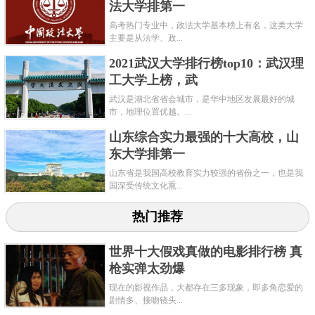
法大学排第一
高考热门专业中，政法大学基本榜上有名，这类大学
主要是从法学、政...
2021武汉大学排行榜top10：武汉理
工大学上榜，武
武汉是湖北省省会城市，是华中地区发展最好的城
市，地理位置优越。...
山东综合实力最强的十大高校，山
东大学排第一
山东省是我国高校教育实力较强的省份之一，也是我
国深受传统文化熏...
热门推荐
世界十大假戏真做的电影排行榜 真
枪实弹太劲爆
现在的影视作品，大都存在三多现象，即多角恋爱的
剧情多、接吻镜头...