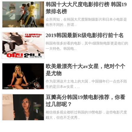
韩国十大大尺度电影排行榜 韩国19
禁排名榜
众所周知，在韩国大尺度限制级影片和日本小电影是
有所不同的，所谓...
2019韩国最新R级电影排行前十名
韩国有很多好看的电影，其中r级限制电影更是他们的
一大特色。韩国电...
欧美最漂亮十大av女星，绝对个个
是尤物
作为亚洲这片土地上的大国，中国骚年们一点也不陌
生的是日本av女星，...
豆瓣高分韩国19禁电影推荐，你看
过几部呢？
相信很多观众都听过韩国的19禁电影，这些电影尺度
颇大，但也不乏优秀...