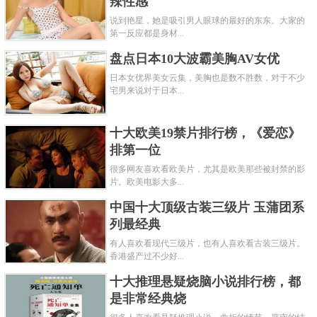
辣性感
说到艳星，她是吸引男人眼球的最好的东东。大家的
第一反应都是身材...
盘点日本10大波霸美胸AV女优
日本女优界美女云集，美胸也是数不胜数，对于不少
宅男来说对于日本...
十大欧美19禁片排行榜，《爱恋》
排第一位
很多网友喜欢看欧美片，尤其是欧美那些被封禁的影
片。欧美电影大多...
中国十大顶级古装三级片 玉蒲团系
列最经典
有人喜欢看现代三级片，也有人喜欢看古装三级片。
香港盛产过不少好...
十大推理悬疑烧脑小说排行榜，都
是非常经典烧